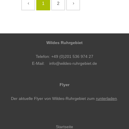
1
2
Wildes Ruhrgebiet
Telefon: +49 (0)201 536 974 27
E-Mail:
info@wildes-ruhrgebiet.de
Flyer
Der aktuelle Flyer von Wildes-Ruhrgebiet zum
runterladen
.
Startseite