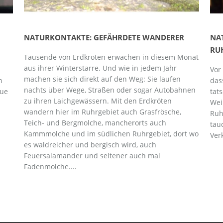
NATURKONTAKTE: GEFÄHRDETE WANDERER
NA
RU
Tausende von Erdkröten erwachen in diesem Monat
aus ihrer Winterstarre. Und wie in jedem Jahr
Vor
machen sie sich direkt auf den Weg: Sie laufen
h
das
nachts über Wege, Straßen oder sogar Autobahnen
aue
tat
zu ihren Laichgewässern. Mit den Erdkröten
Wei
wandern hier im Ruhrgebiet auch Grasfrösche,
Ruh
Teich- und Bergmolche, mancherorts auch
u
tau
Kammmolche und im südlichen Ruhrgebiet, dort wo
Ver
es waldreicher und bergisch wird, auch
Feuersalamander und seltener auch mal
Fadenmolche....