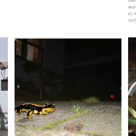
ibe
wur
es 
rech