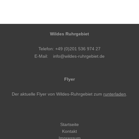
Wildes Ruhrgebiet
Telefon: +49 (0)201 536 974 27
E-Mail:
info@wildes-ruhrgebiet.de
Flyer
Der aktuelle Flyer von Wildes-Ruhrgebiet zum
runterladen
.
Startseite
Kontakt
Impressum