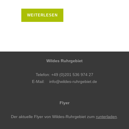
WEITERLESEN
Wildes Ruhrgebiet
Telefon: +49 (0)201 536 974 27
E-Mail:
info@wildes-ruhrgebiet.de
Flyer
Der aktuelle Flyer von Wildes-Ruhrgebiet zum
runterladen
.