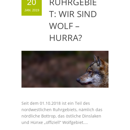
RUHRGEBIE
20
T: WIR SIND
JAN. 2019
WOLF –
HURRA?
Seit dem 01.10.2018 ist ein Teil des
nordwestlichen Ruhrgebiets, nämlich das
nördliche Bottrop, das östliche Dinslaken
und Hünxe „offiziell“ Wolfgebiet....