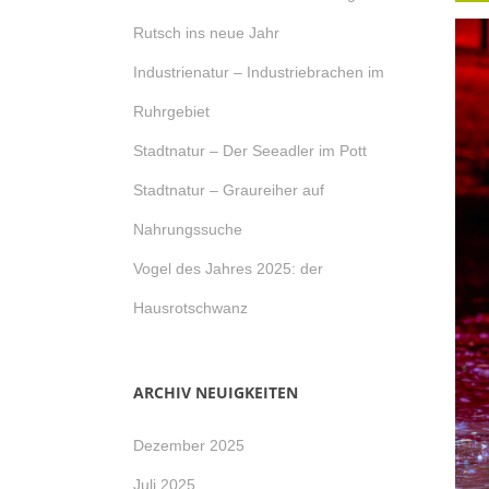
Rutsch ins neue Jahr
Industrienatur – Industriebrachen im
Ruhrgebiet
Stadtnatur – Der Seeadler im Pott
Stadtnatur – Graureiher auf
Nahrungssuche
Vogel des Jahres 2025: der
Hausrotschwanz
ARCHIV NEUIGKEITEN
Dezember 2025
Juli 2025