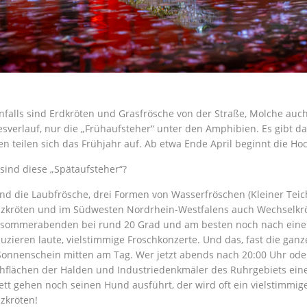
nfalls sind Erdkröten und Grasfrösche von der Straße, Molche auc
esverlauf, nur die „Frühaufsteher“ unter den Amphibien. Es gibt d
en teilen sich das Frühjahr auf. Ab etwa Ende April beginnt die Hoc
sind diese „Spätaufsteher“?
ind die Laubfrösche, drei Formen von Wasserfröschen (Kleiner Teic
zkröten und im Südwesten Nordrhein-Westfalens auch Wechselkr
sommerabenden bei rund 20 Grad und am besten noch nach einem 
uzieren laute, vielstimmige Froschkonzerte. Und das, fast die gan
Sonnenschein mitten am Tag. Wer jetzt abends nach 20:00 Uhr ode
hflächen der Halden und Industriedenkmäler des Ruhrgebiets ein
ett gehen noch seinen Hund ausführt, der wird oft ein vielstimmig
zkröten!