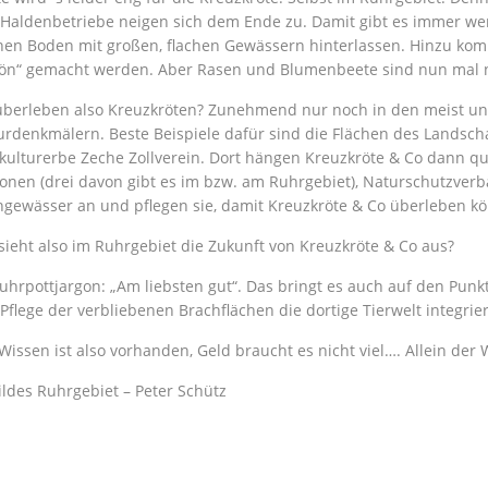
Haldenbetriebe neigen sich dem Ende zu. Damit gibt es immer we
nen Boden mit großen, flachen Gewässern hinterlassen. Hinzu komm
ön“ gemacht werden. Aber Rasen und Blumenbeete sind nun mal ni
berleben also Kreuzkröten? Zunehmend nur noch in den meist un
urdenkmälern. Beste Beispiele dafür sind die Flächen des Landsc
kulturerbe Zeche Zollverein. Dort hängen Kreuzkröte & Co dann qua
ionen (drei davon gibt es im bzw. am Ruhrgebiet), Naturschutzver
hgewässer an und pflegen sie, damit Kreuzkröte & Co überleben k
sieht also im Ruhrgebiet die Zukunft von Kreuzkröte & Co aus?
uhrpottjargon: „Am liebsten gut“. Das bringt es auch auf den Punk
Pflege der verbliebenen Brachflächen die dortige Tierwelt integrier
Wissen ist also vorhanden, Geld braucht es nicht viel…. Allein der W
ldes Ruhrgebiet – Peter Schütz