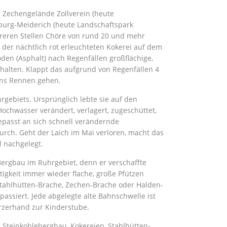
r Zechengelände Zollverein (heute
sburg-Meiderich (heute Landschaftspark
hreren Stellen Chöre von rund 20 und mehr
der nächtlich rot erleuchteten Kokerei auf dem
oden (Asphalt) nach Regenfällen großflächige,
 halten. Klappt das aufgrund von Regenfällen 4
ins Rennen gehen.
rgebiets. Ursprünglich lebte sie auf den
ochwasser verändert, verlagert, zugeschüttet,
epasst an sich schnell verändernde
urch. Geht der Laich im Mai verloren, macht das
l nachgelegt.
Bergbau im Ruhrgebiet, denn er verschaffte
tigkeit immer wieder flache, große Pfützen
b Stahlhütten-Brache, Zechen-Brache oder Halden-
assiert. Jede abgelegte alte Bahnschwelle ist
urzerhand zur Kinderstube.
n Steinkohlebergbau, Kokereien, Stahlhütten-