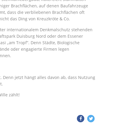
niger Brachflächen, auf denen Baufahrzeuge
t, dass die verbliebenen Brachflächen oft
cht das Ding von Kreuzkröte & Co.
ter internationalem Denkmalschutz stehenden
haftspark Duisburg Nord oder dem Essener
si „am Tropf“. Denn Städte, Biologische
bände oder engagierte Firmen legen
önnen.
t. Denn jetzt hängt alles davon ab, dass Nutzung
t.
ille zählt!