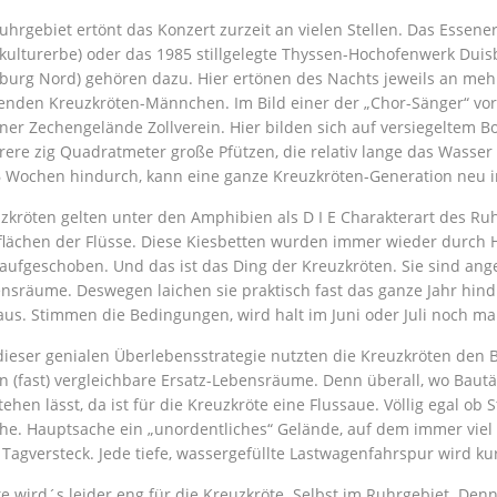
uhrgebiet ertönt das Konzert zurzeit an vielen Stellen. Das Essene
kulturerbe) oder das 1985 stillgelegte Thyssen-Hochofenwerk Dui
burg Nord) gehören dazu. Hier ertönen des Nachts jeweils an me
enden Kreuzkröten-Männchen. Im Bild einer der „Chor-Sänger“ vor 
ner Zechengelände Zollverein. Hier bilden sich auf versiegeltem B
ere zig Quadratmeter große Pfützen, die relativ lange das Wasser
6 Wochen hindurch, kann eine ganze Kreuzkröten-Generation neu 
zkröten gelten unter den Amphibien als D I E Charakterart des Ruh
flächen der Flüsse. Diese Kiesbetten wurden immer wieder durch H
aufgeschoben. Und das ist das Ding der Kreuzkröten. Sie sind ang
nsräume. Deswegen laichen sie praktisch fast das ganze Jahr hind
 aus. Stimmen die Bedingungen, wird halt im Juni oder Juli noch ma
dieser genialen Überlebensstrategie nutzten die Kreuzkröten den 
n (fast) vergleichbare Ersatz-Lebensräume. Denn überall, wo Bautä
tehen lässt, da ist für die Kreuzkröte eine Flussaue. Völlig egal o
he. Hauptsache ein „unordentliches“ Gelände, auf dem immer viel p
 Tagversteck. Jede tiefe, wassergefüllte Lastwagenfahrspur wird k
e wird´s leider eng für die Kreuzkröte. Selbst im Ruhrgebiet. Den